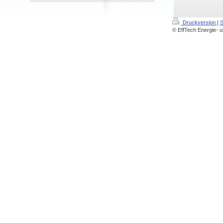
Druckversion
|
S
© EffTech Energie- 