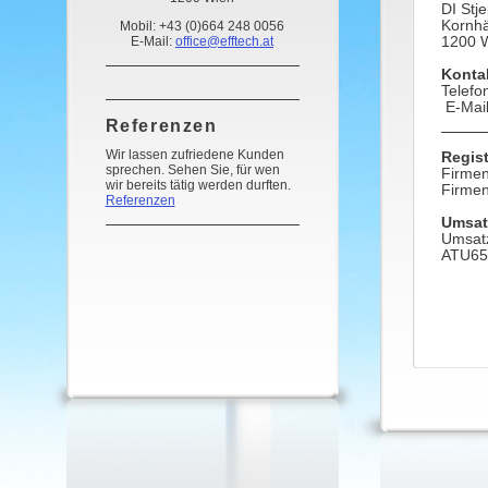
DI Stje
Kornhä
Mobil: +43 (0)664 248 0056
E-Mail:
office@efftech.at
1200 
Konta
Telefo
E-Mail
Referenzen
Wir lassen zufriedene Kunden
Regist
sprechen. Sehen Sie, für wen
Firme
wir bereits tätig werden durften.
Firmen
Referenzen
Umsat
Umsatz
ATU65