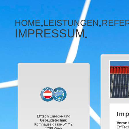
HOME
LEISTUNGEN
REFE
IMPRESSUM
Im
Efftech Energie- und
Gebäudetechnik
Verant
Kornhäuselgasse 5/4/42
EffTec
1200 Wien